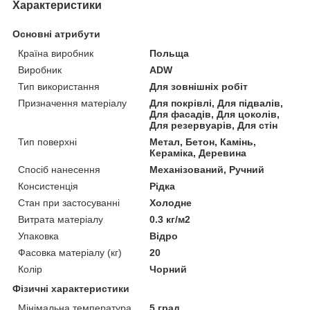
Характеристики
Основні атрибути
Країна виробник
Польща
Виробник
ADW
Тип використання
Для зовнішніх робіт
Призначення матеріалу
Для покрівлі, Для підвалів,
Для фасадів, Для цоколів,
Для резервуарів, Для стін
Тип поверхні
Метал, Бетон, Камінь,
Кераміка, Деревина
Спосіб нанесення
Механізований, Ручний
Консистенція
Рідка
Стан при застосуванні
Холодне
Витрата матеріалу
0.3 кг/м2
Упаковка
Відро
Фасовка матеріалу (кг)
20
Колір
Чорний
Фізичні характеристики
Мінімальна температура
5 град.