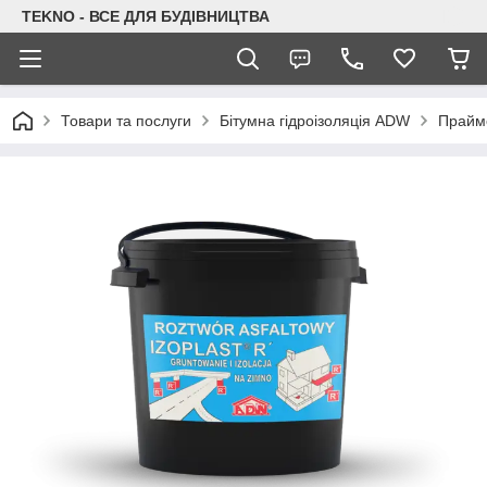
TEKNO - ВСЕ ДЛЯ БУДІВНИЦТВА
Товари та послуги
Бітумна гідроізоляція ADW
Прайме