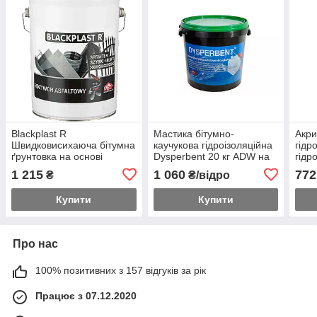
Blackplast R
Мастика бітумно-
Акри
Швидковисихаюча бітумна
каучукова гідроізоляційна
гідр
ґрунтовка на основі
Dysperbent 20 кг ADW на
гідр
органічного розчинника 5
водній основі для
Izopl
1 215
1 060
772
₴
₴/відро
л.
герметизації
AD
Купити
Купити
Про нас
100% позитивних з 157 відгуків за рік
Працює з 07.12.2020