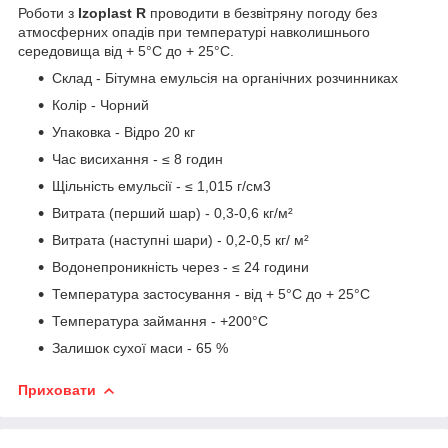
Роботи з
Izoplast
R
проводити в безвітряну погоду без
атмосферних опадів при температурі навколишнього
середовища від + 5°С до + 25°С.
Склад - Бітумна емульсія на органічних розчинниках
Колір - Чорний
Упаковка - Відро 20 кг
Час висихання - ≤ 8 годин
Щільність емульсії - ≤ 1,015 г/см3
Витрата (перший шар) - 0,3-0,6 кг/м²
Витрата (наступні шари) - 0,2-0,5 кг/ м²
Водонепроникність через - ≤ 24 години
Температура застосування - від + 5°С до + 25°С
Температура займання - +200°С
Залишок сухої маси - 65 %
Приховати