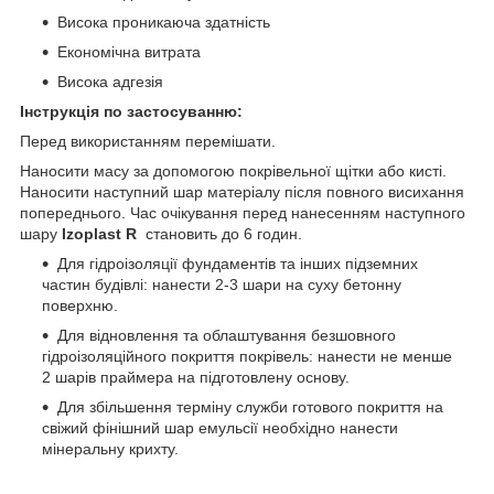
Висока проникаюча здатність
Економічна витрата
Висока адгезія
Інструкція по застосуванню:
Перед використанням перемішати.
Наносити масу за допомогою покрівельної щітки або кисті.
Наносити наступний шар матеріалу після повного висихання
попереднього. Час очікування перед нанесенням наступного
шару
Izoplast
R
становить до 6 годин.
Для гідроізоляції фундаментів та інших підземних
частин будівлі: нанести 2-3 шари на суху бетонну
поверхню.
Для відновлення та облаштування безшовного
гідроізоляційного покриття покрівель: нанести не менше
2 шарів праймера на підготовлену основу.
Для збільшення терміну служби готового покриття на
свіжий фінішний шар емульсії необхідно нанести
мінеральну крихту.