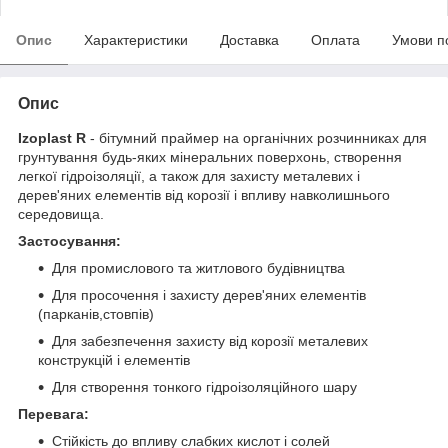
Опис
Характеристики
Доставка
Оплата
Умови п
Опис
Izoplast
R
- бітумний праймер на органічних розчинниках для
грунтування будь-яких мінеральних поверхонь, створення
легкої гідроізоляції, а також для захисту металевих і
дерев'яних елементів від корозії і впливу навколишнього
середовища.
Застосування:
Для промислового та житлового будівництва
Для просочення і захисту дерев'яних елементів
(парканів,стовпів)
Для забезпечення захисту від корозії металевих
конструкцій і елементів
Для створення тонкого гідроізоляційного шару
Перевага:
Стійкість до впливу слабких кислот і солей