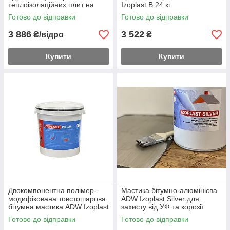
теплоізоляційних плит на
Izoplast B 24 кг.
розчиннику Izoplast Mega-
Готово до відправки
Готово до відправки
Tex, 23 кг
3 886
3 522
₴/відро
₴
Купити
Купити
Двокомпонентна полімер-
Мастика бітумно-алюмінієва
модифікована товстошарова
ADW Izoplast Silver для
бітумна мастика ADW Izoplast
захисту від УФ та корозії
2K-W без розчинників 32 кг
покрівлі. Срібляста 5 л
Готово до відправки
Готово до відправки