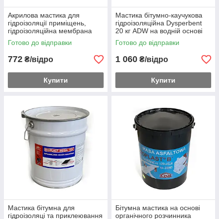
Акрилова мастика для
Мастика бітумно-каучукова
гідроізоляції приміщень,
гідроізоляційна Dysperbent
гідроізоляційна мембрана
20 кг ADW на водній основі
Izoplast FH Special, 4 кг ADW
для герметизації
Готово до відправки
Готово до відправки
772
1 060
₴/відро
₴/відро
Купити
Купити
Мастика бітумна для
Бітумна мастика на основі
гідроізоляці та приклеювання
органічного розчинника