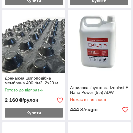
Купити
Купити
Дренажна шипоподібна
мембрана 400 г/м2, 2х20 м
Акрилова ґрунтовка Izoplast E
Готово до відправки
Nano Power (5 л) ADW
2 160
Немає в наявності
₴/рулон
444
₴/відро
Купити