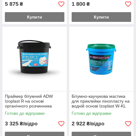
5 875
1 800
₴
₴
Купити
Купити
Праймер бітумний ADW
Бітумно-каучукова мастика
Izoplast R на основі
для приклейки пінопласту на
органічного розчинника
водній основі Izoplast W-KL
Izoplast R 20 кг.
22 кг.
Готово до відправки
Готово до відправки
3 325
2 922
₴/відро
₴/відро