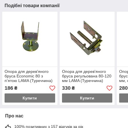
Подібні товари компанії
Опора для дерев'яного
Опора для дерев'яного
Опор
бруса Economic 80 з
бруса регульована 80-120
брус
п'ятою LAMA (Туреччина)
мм LAMA (Туреччина)
мм, 
(Тур
186
330
280
₴
₴
Купити
Купити
Про нас
100% позитивних з 157 відгуків за рік