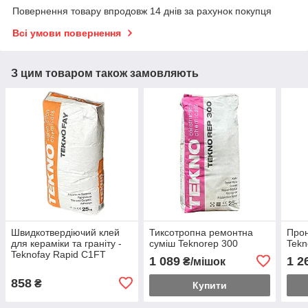
Повернення товару впродовж 14 днів за рахунок покупця
Всі умови повернення
З цим товаром також замовляють
Швидкотвердіючий клей
Тиксотропна ремонтна
Прон
для кераміки та граніту -
суміш Teknorep 300
Tekn
Teknofay Rapid C1FT
1 089
1 2
₴/мішок
(сірий)
858
₴
Купити