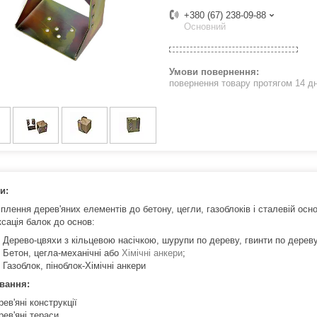
+380 (67) 238-09-88
Основний
повернення товару протягом 14 д
и:
іплення дерев'яних елементів до бетону, цегли, газоблоків і сталевій осно
ксація балок до основ:
Дерево-цвяхи з кільцевою насічкою, шурупи по дереву, гвинти по дереву
Бетон, цегла-механічні або
Хімічні анкери
;
Газоблок, піноблок-Хімічні анкери
вання:
рев'яні конструкції
рев'яні тераси