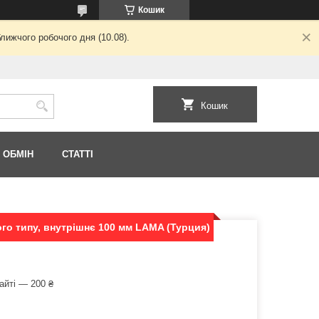
Кошик
лижчого робочого дня (10.08).
Кошик
 ОБМІН
СТАТТІ
ого типу, внутрішнє 100 мм LAMA (Турция)
айті — 200 ₴