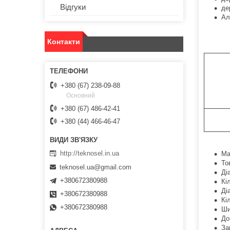
Відгуки
де
Ал
Контакти
+380 (67) 238-09-88
Основний
+380 (67) 486-42-41
+380 (44) 466-46-47
http://teknosel.in.ua
Ма
То
teknosel.ua@gmail.com
Ді
+380672380988
Кі
Ді
+380672380988
Кі
+380672380988
Ши
До
За