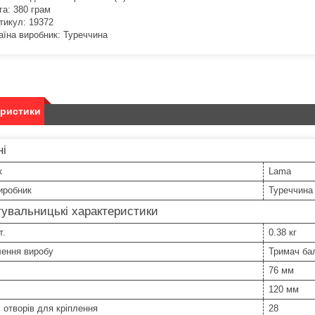
га: 380 грам
тикул: 19372
аїна виробник: Туреччина
еристики
ні
к
Lama
иробник
Туреччина
увальницькі характеристики
т.
0.38 кг
лення виробу
Тримач ба
76 мм
120 мм
ь отворів для кріплення
28