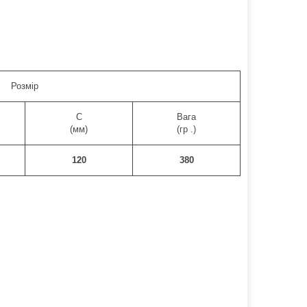
Розмір
C
Вага
(мм)
(гр .)
120
380