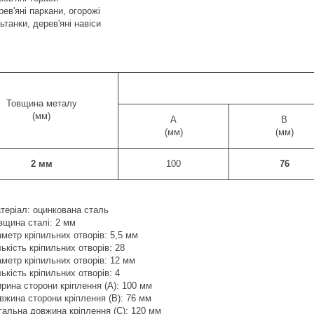
рев'яні паркани, огорожі
ьтанки, дерев'яні навіси
Товщина металу
(мм)
A
B
(мм)
(мм)
2 мм
100
76
теріал: оцинкована сталь
вщина сталі: 2 мм
аметр кріпильних отворів: 5,5 мм
лькість кріпильних отворів: 28
аметр кріпильних отворів: 12 мм
лькість кріпильних отворів: 4
рина сторони кріплення (А): 100 мм
вжина сторони кріплення (В): 76 мм
гальна довжина кріплення (С): 120 мм