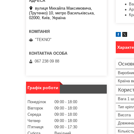
Ва
вулиця Михайла Максимовича,
Ар
(Трутенко) 10, метро Васильківська,
Кр
02000, Київ, Україна
"TEKNO"
Характ
067 238 09 88
Основ
Виробни
Країна в
Графік роботи
Корист
Вага 1 ш
Понеділок
09:00
18:00
Тип кріп
Вівторок
09:00
18:00
Середа
09:00
18:00
Висота
Четвер
09:00
18:00
Довжина
Пʼятниця
09:00
17:30
Кількіст
Субота
Вихідний