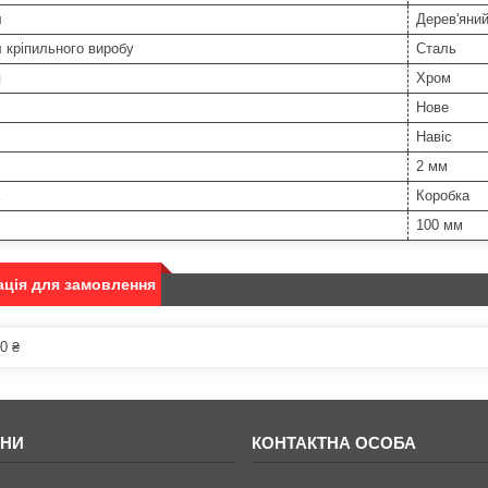
л
Дерев'яний
 кріпильного виробу
Сталь
я
Хром
Нове
Навіс
2 мм
Коробка
100 мм
ція для замовлення
0 ₴