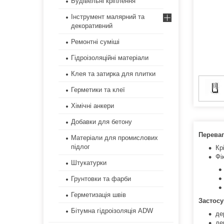
Будівельні кріплення
Інструмент малярний та
декоративний
Ремонтні суміші
Гідроізоляційні матеріали
Клея та затирка для плитки
Герметики та клеї
Хімічні анкери
Добавки для бетону
Переваг
Матеріали для промислових
підлог
Кр
Фі
Штукатурки
Грунтовки та фарби
Герметизація швів
Застосу
Бітумна гідроізоляція ADW
де
де