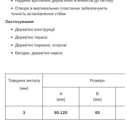
Надійне кріплення дерев'яних елементів до бетону
Отвори в вертикальних пластинах забезпечують
точність встановлення стійки
Застосування
Дерев'яні конструкції
Дерев'яні тераси
Дерев'яні паркани, огорожі
Бесідки, дерев'яні навіси
Товщина металу
Розміри
(мм)
A
B
(мм)
(мм)
3
80-120
65