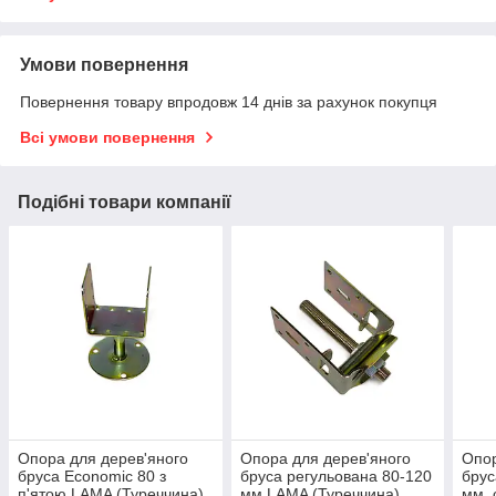
Умови повернення
Повернення товару впродовж 14 днів за рахунок покупця
Всі умови повернення
Подібні товари компанії
Опора для дерев'яного
Опора для дерев'яного
Опор
бруса Economic 80 з
бруса регульована 80-120
брус
п'ятою LAMA (Туреччина)
мм LAMA (Туреччина)
мм, 