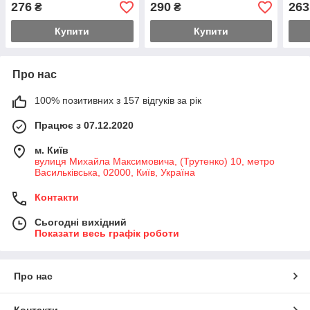
Handle, нержавіюча сталь,
нержавіюча сталь, жовта
нерж
276
290
263
₴
₴
жовта (199)
(181)
черв
Купити
Купити
Про нас
100% позитивних з 157 відгуків за рік
Працює з 07.12.2020
м. Київ
вулиця Михайла Максимовича, (Трутенко) 10, метро
Васильківська, 02000, Київ, Україна
Контакти
Сьогодні вихідний
Показати весь графік роботи
Про нас