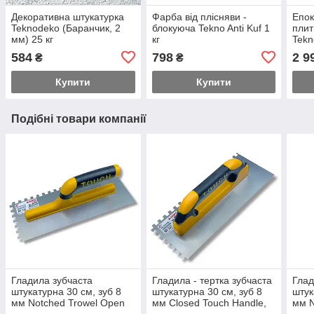
Декоративна штукатурка
Фарба від плісняви -
Епок
Teknodeko (Баранчик, 2
блокуюча Tekno Anti Kuf 1
плит
мм) 25 кг
кг
Tekn
Чор
584
798
2 9
₴
₴
Купити
Купити
Подібні товари компанії
Гладила зубчаста
Гладила - тертка зубчаста
Глад
штукатурна 30 см, зуб 8
штукатурна 30 см, зуб 8
штук
мм Notched Trowel Open
мм Closed Touch Handle,
мм N