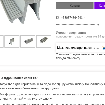
Купи
Купити
+380674864241
повернення товару протягом 14 д
У компанії підключені електронні
покидаючи сайту.
на гідрошпонка серія ПO
овується для герметизації та гідроізоляції рухомих швів у монолітному 
ння з наявними бетонними конструкціями.
бна форма гідрошпонки дає змогу чітко встановлювати шпаку в проектне
істиролу, на який «натягують» шпону.
ть ребер на площині замикання запобігає проникненню вологи всередину к