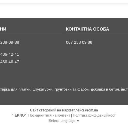
 238-09-88
067 238 09 88
 486-42-41
 466-46-47
затирка для плитки, штукатурки, грунтовки та фарби, добавки в бетон, інс
Сайт створений на маркетплейсі
Prom.ua
"TEKNO" |
Поскаржитися на контент
|
Політика конфіденційності
Select Language
▼