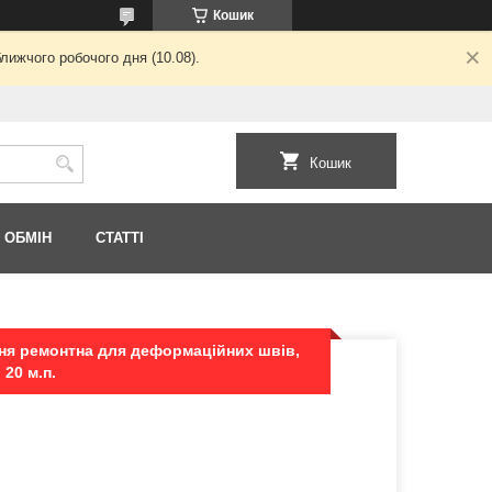
Кошик
лижчого робочого дня (10.08).
Кошик
 ОБМІН
СТАТТІ
ня ремонтна для деформаційних швів,
20 м.п.