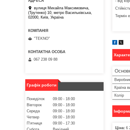
- від ко
вулиця Михайла Максимовича,
Стійкіст
(Трутенко) 10, метро Васильківська,
Термін е
02000, Київ, Україна
"TEKNO"
Характ
067 238 09 88
Основ
Виробни
Графік роботи
Країна в
Колір
Понеділок
09:00
18:00
Вівторок
09:00
18:00
Середа
09:00
18:00
Інформа
Четвер
09:00
18:00
Пʼятниця
09:00
17:30
Ціна:
6 
Субота
Вихідний