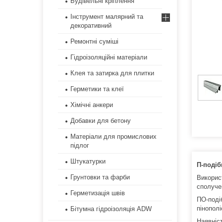
Будівельні кріплення
Інструмент малярний та
декоративний
Ремонтні суміші
Гідроізоляційні матеріали
Клея та затирка для плитки
Герметики та клеї
Хімічні анкери
Добавки для бетону
Матеріали для промислових
підлог
Штукатурки
П-подіб
Грунтовки та фарби
Використ
сполуче
Герметизація швів
ПО-поді
пінопол
Бітумна гідроізоляція ADW
Наявніс