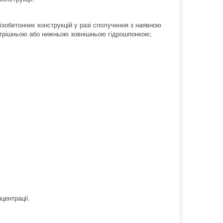
зобетонних конструкцій у разі сполучення з наявною
утрішньою або нижньою зовнішньою гідрошпонкою;
нцентрації.