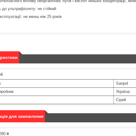
роткочасного впливу неорганічних лугів і кислот низької концентрації, мі
ь до ультрафіолету: не стійкий
ксплуатації: не менш ніж 25 років
еристики
ні
к
Sanpol
иробник
Україна
Сірий
ція для замовлення
280 ₴