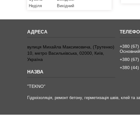
Неділя
Вихідний
+380 (67)
вулиця Михайла Максимовича, (Трутенко)
Основний
10, метро Васильківська, 02000, Київ,
Україна
+380 (67)
+380 (44)
"TEKNO"
Гідроізоляція, ремонт бетону, герметизація швів, клей та 