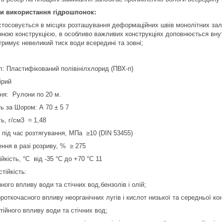
и використання гідрошпонок:
стосовується в місцях розташування деформаційних швів монолітних залі
нною конструкцією, в особливо важливих конструкціях доповнюється вн
тримує невеликий тиск води всередині та зовні;
л: Пластифікований полівінілхлорид (ПВХ-п)
ірий
ня: Рулони по 20 м.
ь за Шором: А 70 ± 5 7
ь, г/см3 ≈ 1,48
ь під час розтягування, МПа ≥10 (DIN 53455)
ння в разі розриву, % ≥ 275
йкість, °С від -35 °C до +70 °C 11
стійкість:
яного впливу води та стічних вод,бензолів і олій;
роткочасного впливу неорганічних лугів і кислот низької та середньої ко
стійного впливу води та стічних вод;