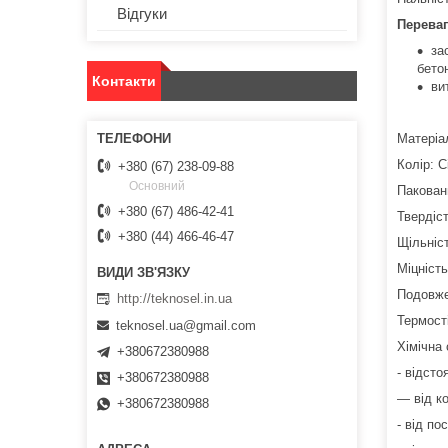
Відгуки
Переваг
за
бето
Контакти
ви
Матеріа
Колір: С
+380 (67) 238-09-88
Основний
Пакован
+380 (67) 486-42-41
Твердіст
+380 (44) 466-46-47
Щільніст
Міцніст
Подовже
http://teknosel.in.ua
Термості
teknosel.ua@gmail.com
Хімічна 
+380672380988
- відсто
+380672380988
— від ко
+380672380988
- від по