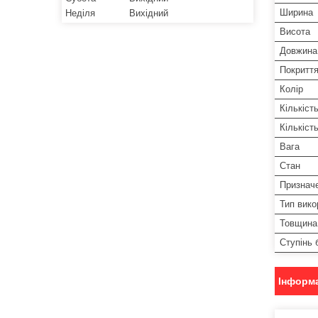
Ширина
Неділя
Вихідний
Висота
Довжина
Покритт
Колір
Кількіст
Кількіст
Вага
Стан
Признач
Тип вико
Товщина
Ступінь 
Інформа