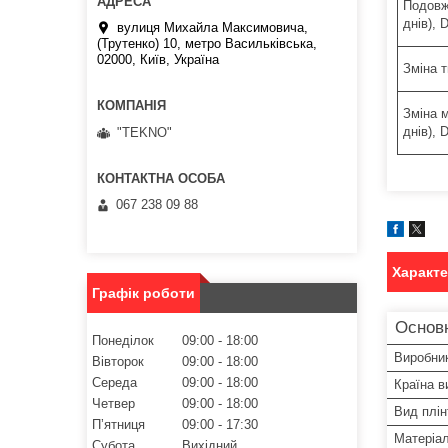
Подовже
днів), 
вулиця Михайла Максимовича,
(Трутенко) 10, метро Васильківська,
02000, Київ, Україна
Зміна т
Зміна м
днів), 
"TEKNO"
067 238 09 88
Характ
Графік роботи
Основ
Понеділок
09:00
18:00
Виробни
Вівторок
09:00
18:00
Середа
09:00
18:00
Країна в
Четвер
09:00
18:00
Вид плін
Пʼятниця
09:00
17:30
Матеріа
Субота
Вихідний