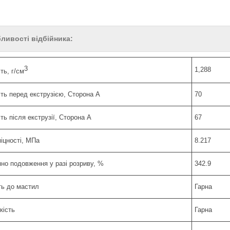
ливості відбійника:
3
1,288
ть, г/см
сть перед екструзією, Сторона A
70
ть після екструзії, Сторона A
67
іцності, MПa
8.217
яно подовження у разі розриву, %
342.9
ть до мастил
Гарна
кість
Гарна