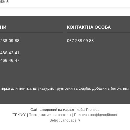
696 ₴
 238-09-88
067 238 09 88
 486-42-41
 466-46-47
затирка для плитки, штукатурки, грунтовки та фарби, добавки в бетон, інс
Сайт створений на маркетплейсі
Prom.ua
"TEKNO" |
Поскаржитися на контент
|
Політика конфіденційності
Select Language
▼