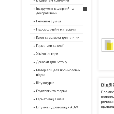
Будівельні кріплення
Інструмент малярний та
декоративний
Ремонтні суміші
Гідроізоляційні матеріали
Клея та затирка для плитки
Герметики та клеї
Хімічні анкери
Добавки для бетону
Матеріали для промислових
підлог
Штукатурки
Відбі
Грунтовки та фарби
Промисл
вологим
Герметизація швів
речовин
правиль
Бітумна гідроізоляція ADW