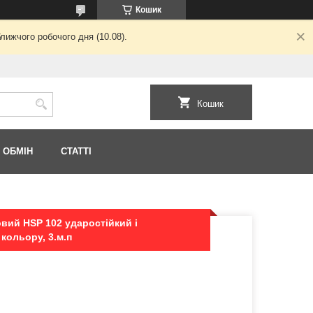
Кошик
лижчого робочого дня (10.08).
Кошик
 ОБМІН
СТАТТІ
вий HSP 102 ударостійкий і
кольору, 3.м.п