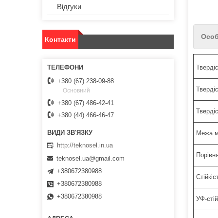
Відгуки
Особ
Контакти
Твердіс
+380 (67) 238-09-88
Тверді
Основний
+380 (67) 486-42-41
Твердіс
+380 (44) 466-46-47
Межа м
http://teknosel.in.ua
Порівн
teknosel.ua@gmail.com
+380672380988
Стійкіс
+380672380988
+380672380988
УФ-стій