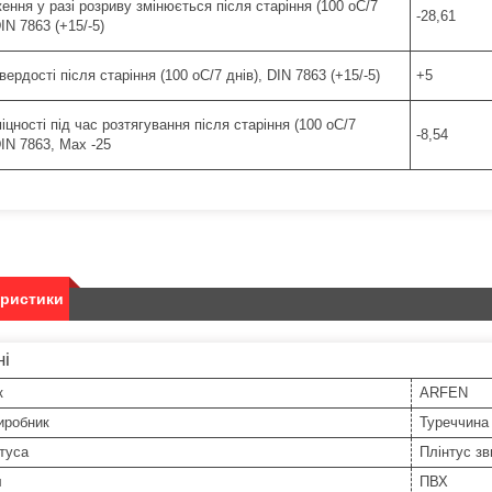
ння у разі розриву змінюється після старіння (100 oC/7
-28,61
DIN 7863 (+15/-5)
вердості після старіння (100 oC/7 днів), DIN 7863 (+15/-5)
+5
іцності під час розтягування після старіння (100 oC/7
-8,54
DIN 7863, Max -25
еристики
ні
к
ARFEN
иробник
Туреччина
туса
Плінтус з
л
ПВХ