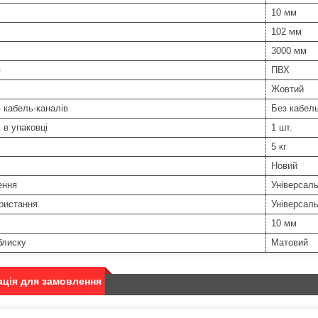
10 мм
102 мм
3000 мм
я
ПВХ
Жовтий
ь кабель-каналів
Без кабел
ь в упаковці
1 шт.
5 кг
Новий
ення
Універсал
ристання
Універсал
10 мм
блиску
Матовий
ція для замовлення