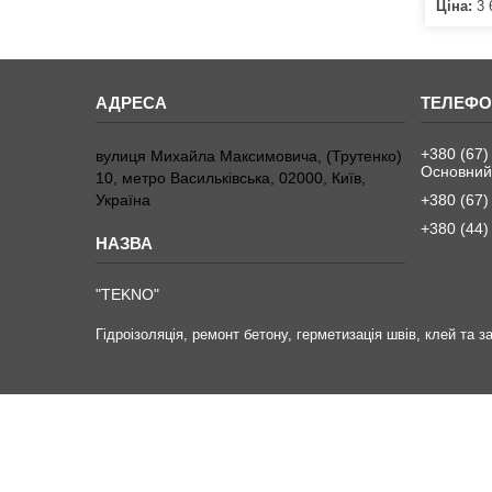
Ціна:
3 
+380 (67)
вулиця Михайла Максимовича, (Трутенко)
Основний
10, метро Васильківська, 02000, Київ,
Україна
+380 (67)
+380 (44)
"TEKNO"
Гідроізоляція, ремонт бетону, герметизація швів, клей та 