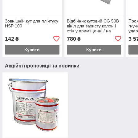
Зовнішній кут для плінтусу
Відбійник кутовий CG 50B
Пром
HSP 100
вініл для захисту колон і
гнуч
стін у приміщенні / на
удар
виробництві, кратно 3 м.п.
терм
142
780
3 5
₴
₴
жовт
пог.
Купити
Купити
Акційні пропозиції та новинки