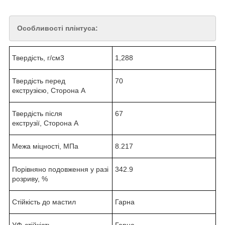
Особливості плінтуса:
Твердість, г/см
3
1,288
Твердість перед
70
екструзією, Сторона A
Твердість після
67
екструзії, Сторона A
Межа міцності, MПa
8.217
Порівняно подовження у разі
342.9
розриву, %
Стійкість до мастил
Гарна