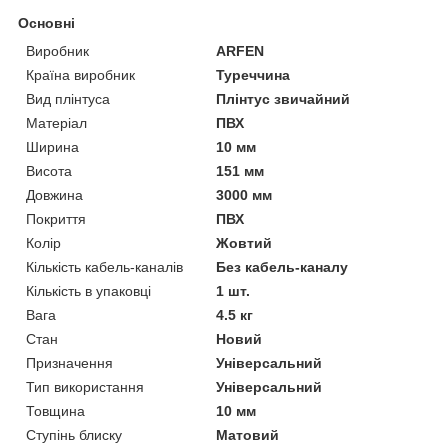
Основні
Виробник
ARFEN
Країна виробник
Туреччина
Вид плінтуса
Плінтус звичайний
Матеріал
ПВХ
Ширина
10 мм
Висота
151 мм
Довжина
3000 мм
Покриття
ПВХ
Колір
Жовтий
Кількість кабель-каналів
Без кабель-каналу
Кількість в упаковці
1 шт.
Вага
4.5 кг
Стан
Новий
Призначення
Універсальний
Тип використання
Універсальний
Товщина
10 мм
Ступінь блиску
Матовий