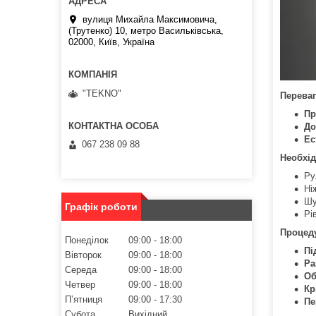
вулиця Михайла Максимовича,
(Трутенко) 10, метро Васильківська,
02000, Київ, Україна
"TEKNO"
Переваг
Пр
До
Ес
067 238 09 88
Необхід
Ру
Ні
Шу
Графік роботи
Рі
Процед
Понеділок
09:00
18:00
Пі
Вівторок
09:00
18:00
Ра
Середа
09:00
18:00
Об
Четвер
09:00
18:00
Кр
Пʼятниця
09:00
17:30
Пе
Субота
Вихідний