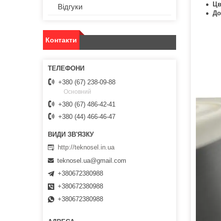
Цв
Відгуки
До
Контакти
+380 (67) 238-09-88
Основний
+380 (67) 486-42-41
+380 (44) 466-46-47
http://teknosel.in.ua
teknosel.ua@gmail.com
+380672380988
+380672380988
+380672380988