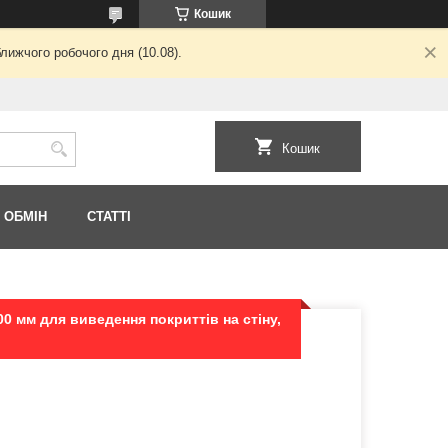
Кошик
лижчого робочого дня (10.08).
Кошик
 ОБМІН
СТАТТІ
0 мм для виведення покриттів на стіну,