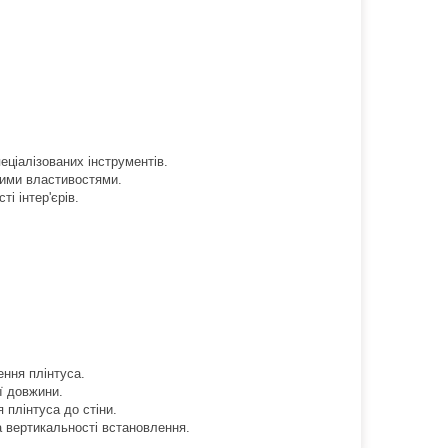
ціалізованих інструментів.
ними властивостями.
і інтер'єрів.
ення плінтуса.
ї довжини.
 плінтуса до стіни.
а вертикальності встановлення.