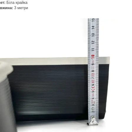
ет:
Біла крайка
вжина:
3 метри