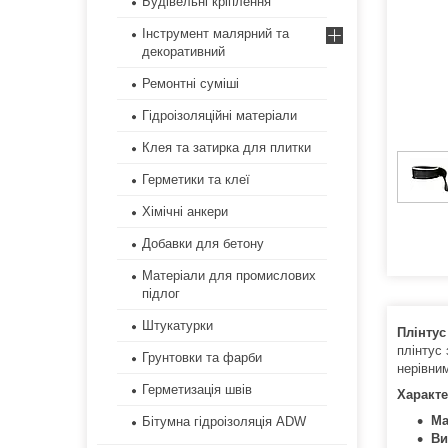
Будівельні кріплення
Інструмент малярний та
декоративний
Ремонтні суміші
Гідроізоляційні матеріали
Клея та затирка для плитки
Герметики та клеї
Хімічні анкери
Добавки для бетону
Матеріали для промислових
підлог
Штукатурки
Плінтус
плінтус 
Грунтовки та фарби
нерівни
Герметизація швів
Характе
Ма
Бітумна гідроізоляція ADW
Ви