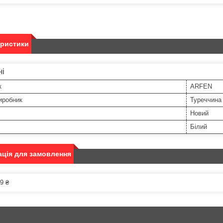
еристики
ні
к
ARFEN
иробник
Туреччина
Новий
Білий
ція для замовлення
9 ₴