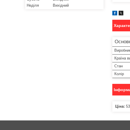
Неділя
Вихідний
Характ
Основ
Виробни
Країна в
Стан
Колір
Інформа
Ціна:
53