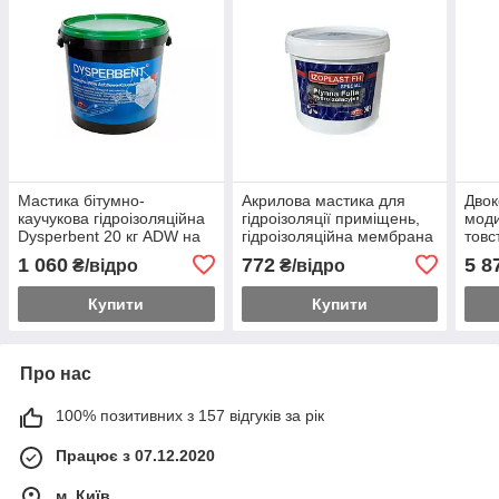
Мастика бітумно-
Акрилова мастика для
Двок
каучукова гідроізоляційна
гідроізоляції приміщень,
мод
Dysperbent 20 кг ADW на
гідроізоляційна мембрана
товс
водній основі для
Izoplast FH Special, 4 кг
маст
1 060
772
5 8
₴/відро
₴/відро
герметизації
ADW
W бе
Купити
Купити
Про нас
100% позитивних з 157 відгуків за рік
Працює з 07.12.2020
м. Київ