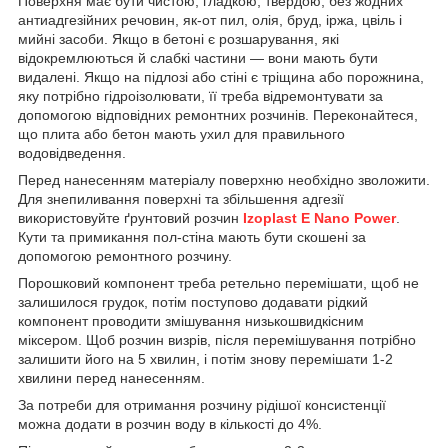
Поверхня має бути чистою, гладкою, твердою, без жодних
антиадгезійних речовин, як-от пил, олія, бруд, іржа, цвіль і
мийні засоби. Якщо в бетоні є розшарування, які
відокремлюються й слабкі частини — вони мають бути
видалені. Якщо на підлозі або стіні є тріщина або порожнина,
яку потрібно гідроізолювати, її треба відремонтувати за
допомогою відповідних ремонтних розчинів. Переконайтеся,
що плита або бетон мають ухил для правильного
водовідведення.
Перед нанесенням матеріалу поверхню необхідно зволожити.
Для знепиливання поверхні та збільшення адгезії
використовуйте ґрунтовий розчин
Izoplast
E
Nano
Power
.
Кути та примикання пол-стіна мають бути скошені за
допомогою ремонтного розчину.
Порошковий компонент треба ретельно перемішати, щоб не
залишилося грудок, потім поступово додавати рідкий
компонент проводити змішування низькошвидкісним
міксером. Щоб розчин визрів, після перемішування потрібно
залишити його на 5 хвилин, і потім знову перемішати 1-2
хвилини перед нанесенням.
За потреби для отримання розчину рідішої консистенції
можна додати в розчин воду в кількості до 4%.