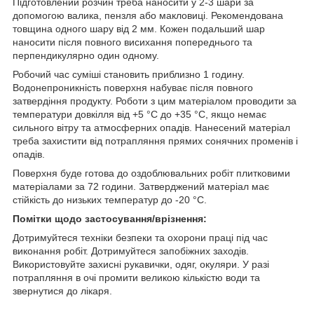
Підготовлений розчин треба наносити у 2-3 шари за
допомогою валика, пензля або макловиці. Рекомендована
товщина одного шару від 2 мм. Кожен подальший шар
наносити після повного висихання попереднього та
перпендикулярно один одному.
Робочий час суміші становить приблизно 1 годину.
Водонепроникність поверхня набуває після повного
затвердіння продукту. Роботи з цим матеріалом проводити за
температури довкілля від +5 °C до +35 °C, якщо немає
сильного вітру та атмосферних опадів. Нанесений матеріал
треба захистити від потрапляння прямих сонячних променів і
опадів.
Поверхня буде готова до оздоблювальних робіт плитковими
матеріалами за 72 години. Затверджений матеріал має
стійкість до низьких температур до -20 °C.
Помітки щодо застосування/врізнення:
Дотримуйтеся техніки безпеки та охорони праці під час
виконання робіт. Дотримуйтеся запобіжних заходів.
Використовуйте захисні рукавички, одяг, окуляри. У разі
потрапляння в очі промити великою кількістю води та
звернутися до лікаря.