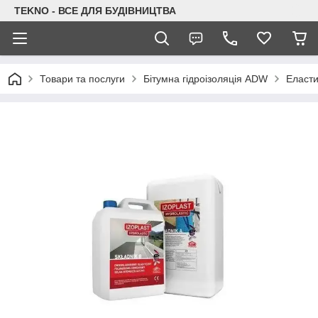
TEKNO - ВСЕ ДЛЯ БУДІВНИЦТВА
Товари та послуги
Бітумна гідроізоляція ADW
Еласти