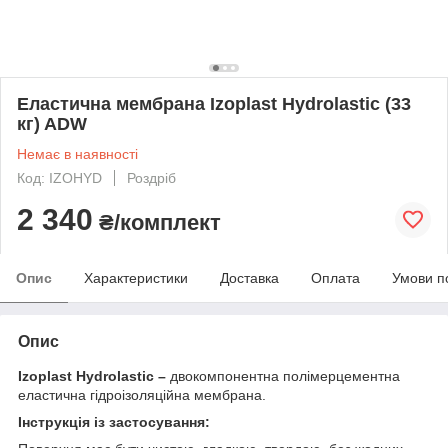
Еластична мембрана Izoplast Hydrolastic (33
кг) ADW
Немає в наявності
Код: IZOHYD
Роздріб
2 340
₴/комплект
Опис
Характеристики
Доставка
Оплата
Умови п
Опис
Izoplast Hydrolastic –
двокомпонентна полімерцементна
еластична гідроізоляційна мембрана.
Інструкція із застосування: