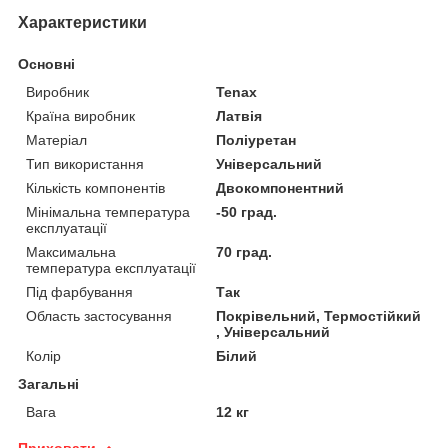
Характеристики
Основні
Виробник
Tenax
Країна виробник
Латвія
Матеріал
Поліуретан
Тип використання
Універсальний
Кількість компонентів
Двокомпонентний
Мінімальна температура
-50 град.
експлуатації
Максимальна
70 град.
температура експлуатації
Під фарбування
Так
Область застосування
Покрівельний, Термостійкий
, Універсальний
Колір
Білий
Загальні
Вага
12 кг
Приховати