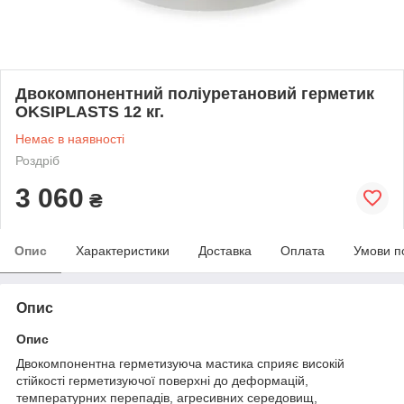
Двокомпонентний поліуретановий герметик
OKSIPLASTS 12 кг.
Немає в наявності
Роздріб
3 060
₴
Опис
Характеристики
Доставка
Оплата
Умови п
Опис
Опис
Двокомпонентна герметизуюча мастика сприяє високій
стійкості герметизуючої поверхні до деформацій,
температурних перепадів, агресивних середовищ,