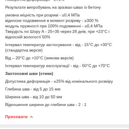
Результати випробувань на зразках-швах із бетону
умовна міцність при розриві - ≥0,4 МПа
відносне подовження в момент розриву - ≥300 %
модуль пружності при 100% подовженні - ≤0,4 МПа
Твердість по Шору А - 25÷35 через 28 днів, при +23°C і
відносній вологості 50%
Інтервал температур застосування - від - 15°C до +30°C
(стандартна версія)
Від – 20°C до +10°C (зимова версія)
Інтервал температур експлуатації - від - 50°C до +70°C
Застосовні шви (стики)
Допустима деформація - ±25% від номінального розміру
Глибина шва - від 5 до 15 мм
Ширина шва - від 10 до 50 мм
Відношення ширини до глибини шва - 2 : 1
Приховати