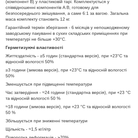
(компонент B) у пластиковій тарі. Комплектується у
співвідношенні компонентів A:B, готовому для
безпосереднього змішування, а саме 6:1 за вагою. Загальна
маса комплекту становить 12 кг.
Гарантійний термін зберігання - 6 місяців у непошкодженому
заводському пакуванні в сухих складських приміщеннях при
температурі не більше +30°C.
Герметизуючі властивості
Життєздатність - ≥5 годин (стандартна версія), при +23°C та
відносній вологості 50%
≥3 години (зимова версія), при +23°C та відносній вологості
50%
Зменшується при підвищенні температури
Час затвердіння - ≈24 години (стандартна версія), при +23 °C
та відносній вологості 50 %
≈18 години (зимова версія), при +23 °C та відносній вологості
50 %
Збільшується при зниженні температури
Щільність - ≈1,5 кг/літр
Поворотна деформація - ≥70%