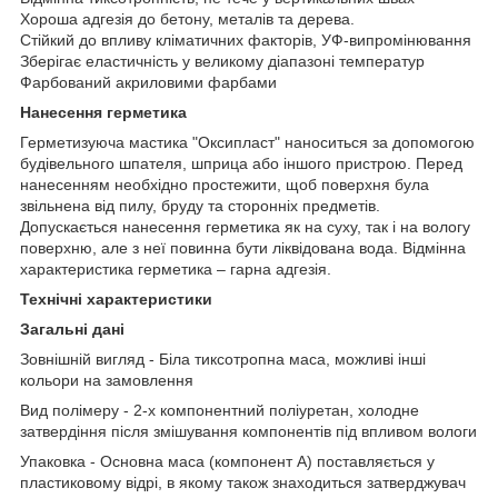
Хороша адгезія до бетону, металів та дерева.
Стійкий до впливу кліматичних факторів, УФ-випромінювання
Зберігає еластичність у великому діапазоні температур
Фарбований акриловими фарбами
Нанесення герметика
Герметизуюча мастика "Оксипласт" наноситься за допомогою
будівельного шпателя, шприца або іншого пристрою. Перед
нанесенням необхідно простежити, щоб поверхня була
звільнена від пилу, бруду та сторонніх предметів.
Допускається нанесення герметика як на суху, так і на вологу
поверхню, але з неї повинна бути ліквідована вода. Відмінна
характеристика герметика – гарна адгезія.
Технічні характеристики
Загальні дані
Зовнішній вигляд - Біла тиксотропна маса, можливі інші
кольори на замовлення
Вид полімеру - 2-х компонентний поліуретан, холодне
затвердіння після змішування компонентів під впливом вологи
Упаковка - Основна маса (компонент A) поставляється у
пластиковому відрі, в якому також знаходиться затверджувач