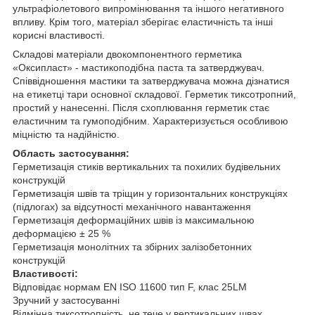
ультрафіолетового випромінювання та іншого негативного
впливу. Крім того, матеріал зберігає еластичність та інші
корисні властивості.
Складові матеріали двокомпонентного герметика
«Оксипласт» - мастикоподібна паста та затверджувач.
Співвідношення мастики та затверджувача можна дізнатися
на етикетці тари основної складової. Герметик тиксотропний,
простий у нанесенні. Після схоплювання герметик стає
еластичним та гумоподібним. Характеризується особливою
міцністю та надійністю.
Область застосування:
Герметизація стиків вертикальних та похилих будівельних
конструкцій
Герметизація швів та тріщин у горизонтальних конструкціях
(підлогах) за відсутності механічного навантаження
Герметизація деформаційних швів із максимальною
деформацією ± 25 %
Герметизація монолітних та збірних залізобетонних
конструкцій
Властивості:
Відповідає нормам EN ISO 11600 тип F, клас 25LM
Зручний у застосуванні
Відмінна тиксотропність, не тече у вертикальних швах