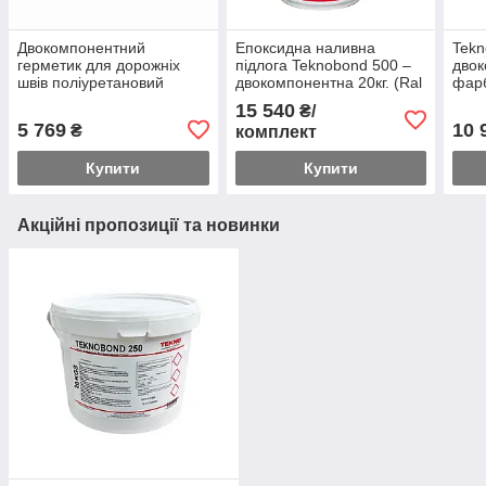
Двокомпонентний
Епоксидна наливна
Tekn
герметик для дорожніх
підлога Teknobond 500 –
дво
швів поліуретановий
двокомпонентна 20кг. (Ral
фарб
модифікований бітумом
7001)
розм
15 540
₴/
Teknopoliderz 2K 10кг.
нане
5 769
10 
₴
комплект
Купити
Купити
Акційні пропозиції та новинки