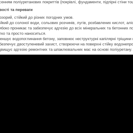
сенням поліуретанових покриттів (покрівлі, фундаменти, підпірні стіни то
ості та переваги
озорий, стійкий до різних погодних умов.
ійкий до солоної води, сольових розчинів, лугів, розбавлених кислот, ал
ибоко проникає та забезпечує адгезію до всіх мінеральних та бетонних п
гко та просто наноситься.
еншує водопоглинання бетону, заповнює неструктурні капілярні тріщини 
безпечує двоступеневий захист, створюючи на поверхні стійку водонепро
двищує адгезію ремонтних та шпаклювальних мас на основі поліуретану.