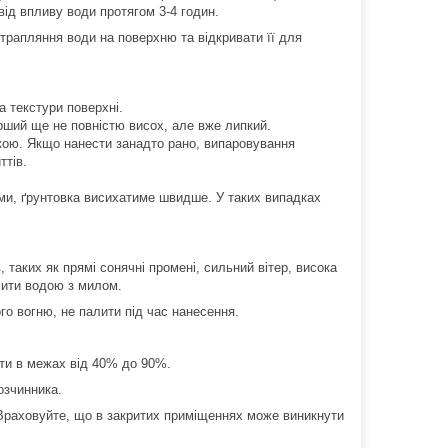
від впливу води протягом 3-4 годин.
трапляння води на поверхню та відкривати її для
 текстури поверхні.
рший ще не повністю висох, але вже липкий.
кою. Якщо нанести занадто рано, випаровування
ттів.
ми, ґрунтовка висихатиме швидше. У таких випадках
таких як прямі сонячні промені, сильний вітер, висока
мити водою з милом.
го вогню, не палити під час нанесення.
ти в межах від 40% до 90%.
озчинника.
 Враховуйте, що в закритих приміщеннях може виникнути