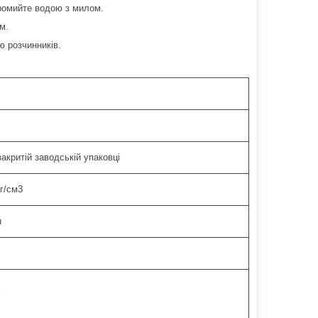
промийте водою з милом.
м.
ю розчинників.
закритій заводській упаковці
 г/см3
н
є