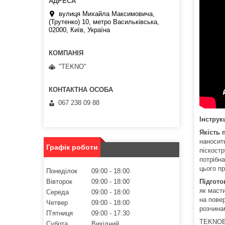
вулиця Михайла Максимовича,
(Трутенко) 10, метро Васильківська,
02000, Київ, Україна
"TEKNO"
067 238 09 88
Інструк
Якість 
наносит
Графік роботи
піскост
потрібна
цього п
Понеділок
09:00
18:00
Вівторок
09:00
18:00
Підгото
як масти
Середа
09:00
18:00
на пове
Четвер
09:00
18:00
розчина
Пʼятниця
09:00
17:30
TEKNOBO
Субота
Вихідний