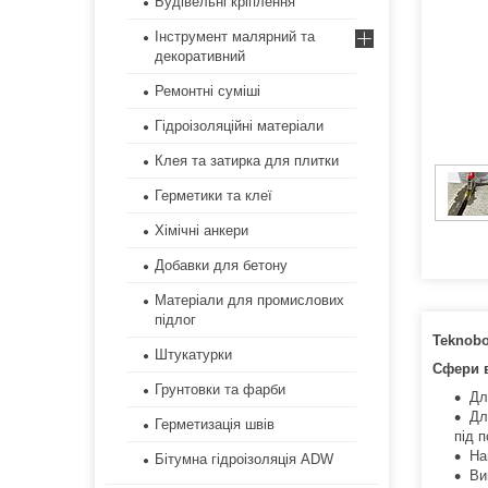
Будівельні кріплення
Інструмент малярний та
декоративний
Ремонтні суміші
Гідроізоляційні матеріали
Клея та затирка для плитки
Герметики та клеї
Хімічні анкери
Добавки для бетону
Матеріали для промислових
підлог
Teknobo
Штукатурки
Сфери 
Грунтовки та фарби
Дл
Дл
Герметизація швів
під п
На
Бітумна гідроізоляція ADW
Ви