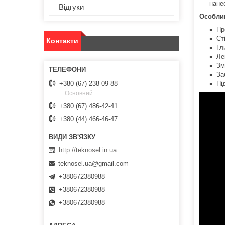
нане
Відгуки
Особлив
Пр
Ст
Контакти
Гл
Ле
Зм
За
+380 (67) 238-09-88
Пі
Основний
+380 (67) 486-42-41
+380 (44) 466-46-47
http://teknosel.in.ua
teknosel.ua@gmail.com
+380672380988
+380672380988
+380672380988