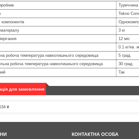
иробник
Туреччина
к
Tekno Cons
ь компонентів
Однокомпо
 матеріалу
3 кг
берігання
12 міс
0.1 кг/кв. 
ьна робоча температура навколишнього середовища
5 град.
льна робоча температура навколишнього середовища
30 град.
ний
Так
ція для замовлення
634 ₴