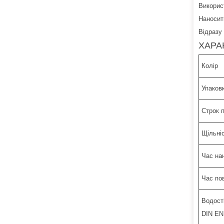
Викорис
Наносит
Відразу 
ХАРА
Колір
Упаков
Строк 
Щільні
Час на
Час по
Водості
DIN EN 