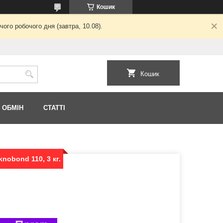
Кошик
ого робочого дня (завтра, 10.08).
Кошик
 ОБМІН
СТАТТІ
nobond 110, 3 кг.