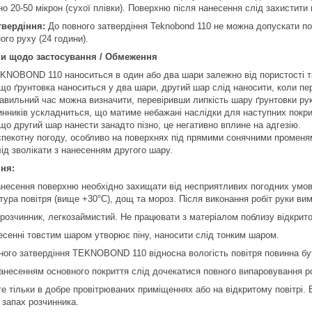
о 20-50 мікрон (сухої плівки). Поверхню після нанесення слід захистити 
твердіння:
До повного затвердіння Teknobond 110 не можна допускати по
ого руху (24 години).
ки щодо застосування / Обмеження
KNOBOND 110 наноситься в один або два шари залежно від пористості та
що ґрунтовка наноситься у два шари, другий шар слід наносити, коли пе
авильний час можна визначити, перевіривши липкість шару ґрунтовки ру
инників ускладниться, що матиме небажані наслідки для наступних покри
що другий шар нанести занадто пізно, це негативно вплине на адгезію.
спекотну погоду, особливо на поверхнях під прямими сонячними променя
лід зволікати з нанесенням другого шару.
ня:
анесення поверхню необхідно захищати від несприятливих погодних умов, 
тура повітря (вище +30°C), дощ та мороз. Після виконання робіт руки ви
 розчинник, легкозаймистий. Не працювати з матеріалом поблизу відкрито
есенні товстим шаром утворює піну, наносити слід тонким шаром.
ного затвердіння TEKNOBOND 110 відносна вологість повітря повинна бу
анесенням основного покриття слід дочекатися повного випаровування р
е тільки в добре провітрюваних приміщеннях або на відкритому повітрі.
 запах розчинника.