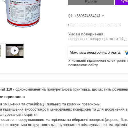
Купи
Купити
+380674864241
повернення товару протягом 14 д
У компанії підключені електронні
покидаючи сайту.
nd 110
- однокомпонентна поліуретанова ґрунтовка, що містить розчинн
використання
я зміцнення та стабілізації пильних та крихких поверхонь.
я підвищення зносостійкості мінеральних поверхонь та для досягнення ви
оліуретанові покриття.
носиться перед основним матеріалом на вбираючі поверхні (дерево, бето
користовується як ґрунтовка для рулонних та обмазувальних матеріалів 