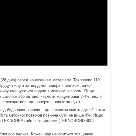
 (28 днів) перед нанесенням матеріалу. Teknobond 110
бруду, пилу з затверділої поверхні шляхом легкої
а жиру очищуються водою з миючим засобом. Якщо
м соляної або оцтової кислоти концентрації 3-4%, після
 переконатися, що поверхня повністю суха.
від будь-яких речовин, що перешкоджають адгезії, таких
огість бетонної поверхні повинна бути не вище 4%. Якщо
ними (TEKNOREP) або епоксидними (TEKNOBOND 400)
тки або валика. Кожен шар наноситься товщиною