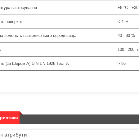
атура застосування
+5 °C - +30
ть поверхні
< 4 %
на вологість навколишнього середовища
40 - 80 %
а
100 - 200 г
сть (за Шором А) DIN EN 1928 Тест А
> 95
еристики
і атрибути