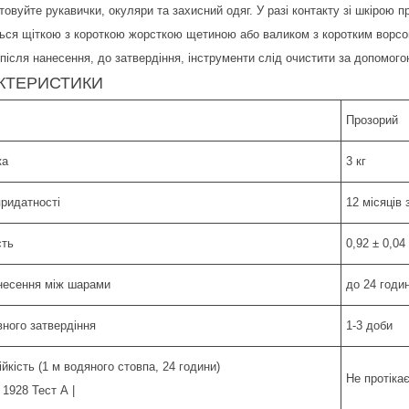
товуйте рукавички, окуляри та захисний одяг. У разі контакту зі шкірою 
ься щіткою з короткою жорсткою щетиною або валиком з коротким ворсо
після нанесення, до затвердіння, інструменти слід очистити за допомого
КТЕРИСТИКИ
Прозорий
ка
3 кг
придатності
12 місяців 
сть
0,92 ± 0,04
несення між шарами
до 24 годи
вного затвердіння
1-3 доби
йкість (1 м водяного стовпа, 24 години)
Не протіка
1928 Тест А |