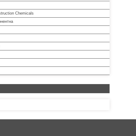
truction Chemicals
нентна
м