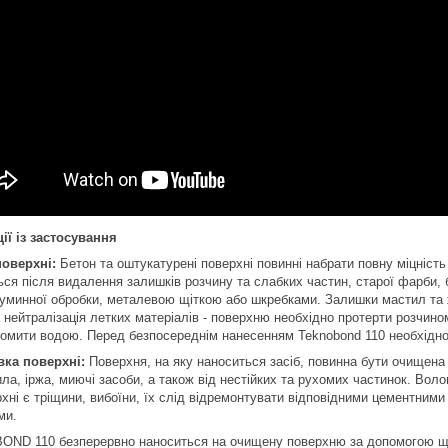
ції із застосування
поверхні:
Бетон та оштукатурені поверхні повинні набрати повну міцність
ься після видалення залишків розчину та слабких частин, старої фарби, 
руминної обробки, металевою щіткою або шкребками. Залишки мастил т
 нейтралізація летких матеріалів - поверхню необхідно протерти розчино
ромити водою. Перед безпосереднім нанесенням Teknobond 110 необхідно
вка поверхні:
Поверхня, на яку наноситься засіб, повинна бути очищена 
ла, іржа, миючі засоби, а також від нестійких та рухомих частинок. Вол
рхні є тріщини, вибоїни, їх слід відремонтувати відповідними цемент
ми.
ND 110 безперервно наноситься на очищену поверхню за допомогою щі