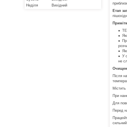
приблизн
Неділя
Вихідний
Етап за
пішохідн
Приміт
TE
Як
Пр
розч
Як
У 
не с
Очищен
Після н
темпера
Містить
При нан
Для пов
Перед н
Працюйт
сильний