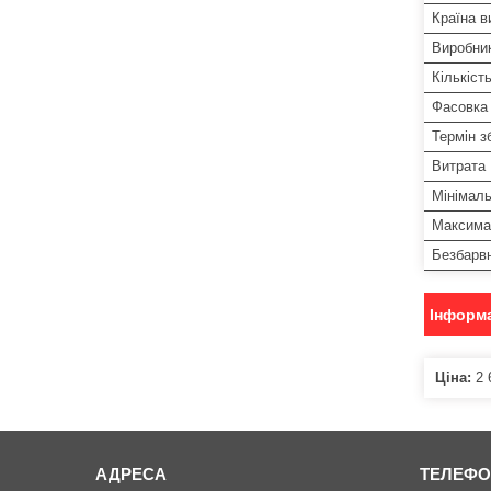
Країна в
Виробни
Кількіст
Фасовка
Термін з
Витрата
Мінімал
Максима
Безбарв
Інформа
Ціна:
2 