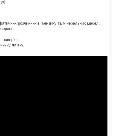
що).
іфатичних розчинників, бензину та мінеральних масел.
оверхонь.
в поверхні.
никну плівку.