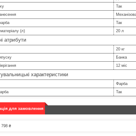
ху
Так
анесення
Механізов
фарба
Так
матеріалу (л)
20 л
і атрибути
20 кг
ипуску
Банка
берігання
12 міс
увальницькі характеристики
Фарба
арба
Так
ція для замовлення
 798 ₴