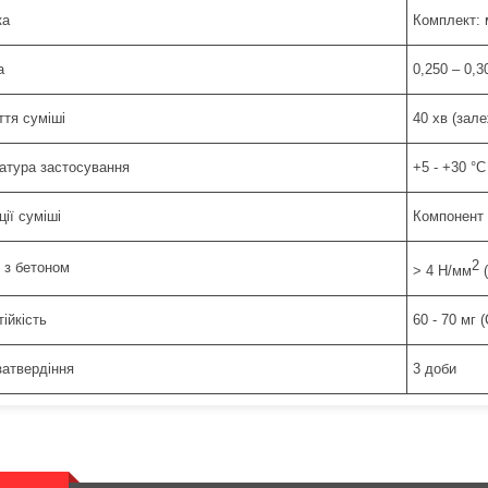
ка
Комплект: м
а
0,250 – 0,3
ття суміші
40 хв (зал
атура застосування
+5 - +30 °C
ії суміші
Компонент А
2
 з бетоном
> 4 H/мм
(
ійкість
60 - 70 мг 
затвердіння
3 доби