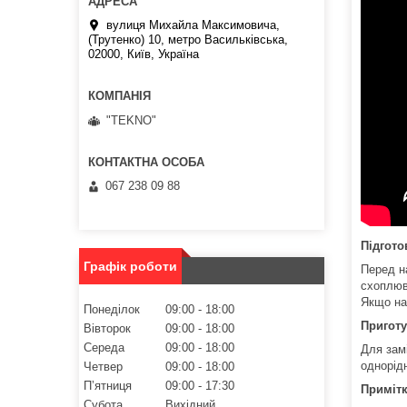
вулиця Михайла Максимовича,
(Трутенко) 10, метро Васильківська,
02000, Київ, Україна
"TEKNO"
067 238 09 88
Підгото
Графік роботи
Перед на
схоплю
Якщо на
Понеділок
09:00
18:00
Пригот
Вівторок
09:00
18:00
Середа
09:00
18:00
Для зам
однорід
Четвер
09:00
18:00
Пʼятниця
09:00
17:30
Приміт
Субота
Вихідний