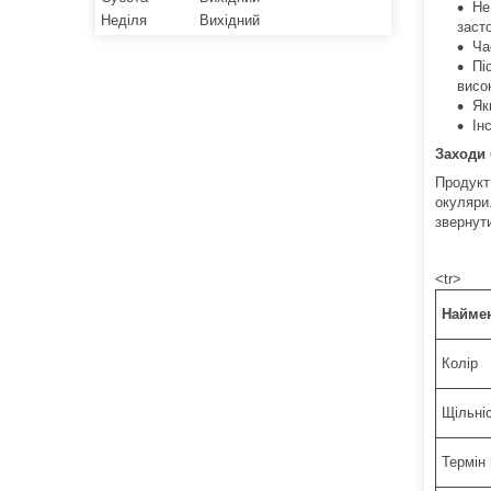
Не
Неділя
Вихідний
заст
Ча
Пі
висо
Як
Ін
Заходи 
Продукт
окуляри
звернути
<tr>
Наймен
Колір
Щільні
Термін