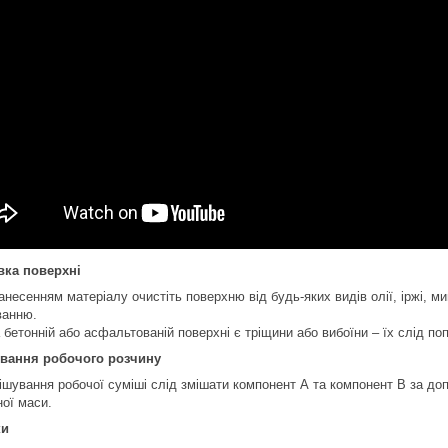
вка поверхні
несенням матеріалу очистіть поверхню від будь-яких видів олії, іржі, м
ванню.
 бетонній або асфальтованій поверхні є тріщини або вибоїни – їх слід п
ування робочого розчину
ішування робочої суміші слід змішати компонент А та компонент B за до
ної маси.
ки