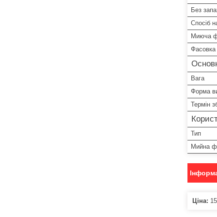
Без запа
Спосіб н
Миюча 
Фасовка 
Основн
Вага
Форма в
Термін з
Корист
Тип
Мийна ф
Інформа
Ціна:
15