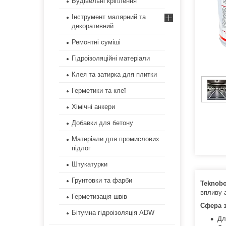
Будівельні кріплення
Інструмент малярний та
декоративний
Ремонтні суміші
Гідроізоляційні матеріали
Клея та затирка для плитки
Герметики та клеї
Хімічні анкери
Добавки для бетону
Матеріали для промислових
підлог
Штукатурки
Грунтовки та фарби
Teknobo
впливу 
Герметизація швів
Сфера 
Бітумна гідроізоляція ADW
Дл