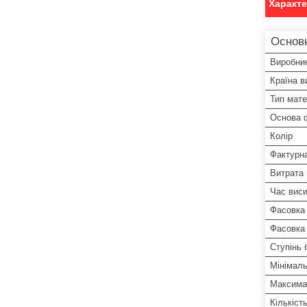
Характ
Основ
Виробни
Країна в
Тип мате
Основа 
Колір
Фактурн
Витрата
Час вис
Фасовка
Фасовка 
Ступінь 
Мінімаль
Максима
Кількіст