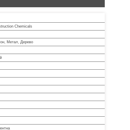
truction Chemicals
тон, Метал, Дерево
й
ентна