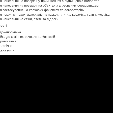
я нанесення на поверхні у приміщеннях з підвищеною вологістю
я нанесення на поверхні на об'єктах з агресивним середовищем
я застосування на харчових фабриках та лабораторіях
я покриття таких матеріалів як паркет, плитка, кераміка, граніт, мозаїка,
я нанесення на стіни, стелі та підлоги
ості
донепроникна
ійка до хімічних речовин та бактерій
розостійка
вговічна
жна мити