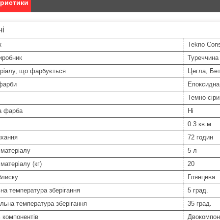
еристики
ні
к
Tekno Cons
иробник
Туреччина
ріалу, що фарбується
Цегла, Бе
фарби
Епоксидна
Темно-сіри
а фарба
Ні
0.3 кв.м
ихання
72 годин
 матеріалу
5 л
матеріалу (кг)
20
блиску
Глянцева
на температура зберігання
5 град.
льна температура зберігання
35 град.
ь компонентів
Двокомпон