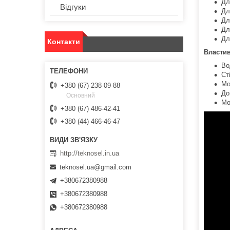
Дл
Відгуки
Дл
Дл
Дл
Дл
Контакти
Властив
Во
Ст
Мо
+380 (67) 238-09-88
До
Основний
Мо
+380 (67) 486-42-41
+380 (44) 466-46-47
http://teknosel.in.ua
teknosel.ua@gmail.com
+380672380988
+380672380988
+380672380988