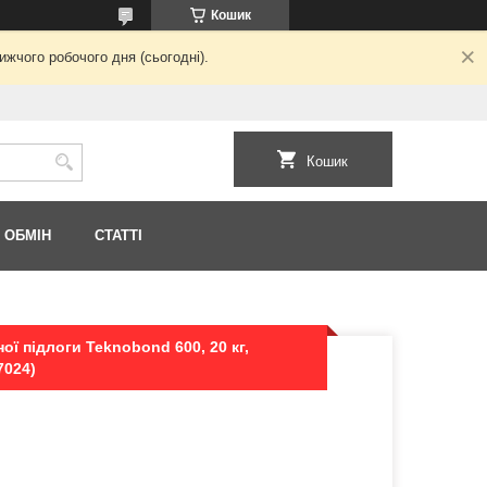
Кошик
жчого робочого дня (сьогодні).
Кошик
 ОБМІН
СТАТТІ
ї підлоги Teknobond 600, 20 кг,
7024)