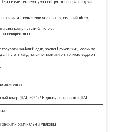
 Чим нижче температура повітря та поверхні під час
, таких як пряме сонячне світло, сильний вітер,
 свій колір і стати бляклою.
ісля використання.
товувати робіочий одяг, захисні рукавички, маску та
анні у вічі слід негайно промити очі теплою водою і
и
е значення
ірий колір (RAL 7024) / Відповідність палітрі RAL
/мл
в закритій оригінальній упаковці