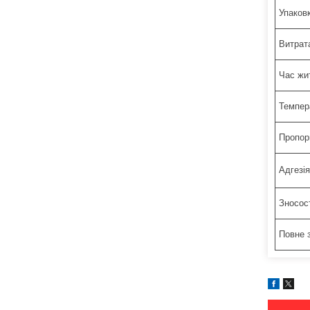
Упаков
Витрат
Час жи
Темпер
Пропорц
Адгезія
Зносост
Повне 