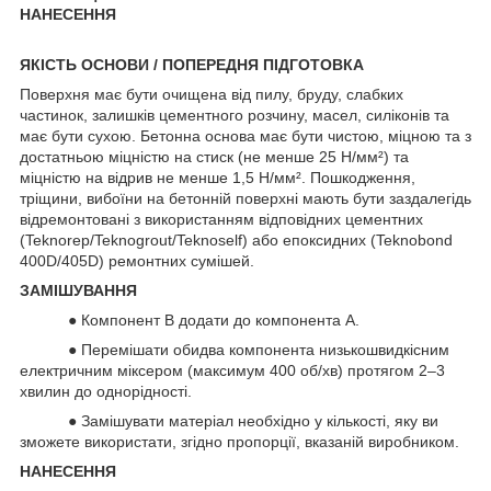
НАНЕСЕННЯ
ЯКІСТЬ ОСНОВИ / ПОПЕРЕДНЯ ПІДГОТОВКА
Поверхня має бути очищена від пилу, бруду, слабких
частинок, залишків цементного розчину, масел, силіконів та
має бути сухою. Бетонна основа має бути чистою, міцною та з
достатньою міцністю на стиск (не менше 25 Н/мм²) та
міцністю на відрив не менше 1,5 Н/мм². Пошкодження,
тріщини, вибоїни на бетонній поверхні мають бути заздалегідь
відремонтовані з використанням відповідних цементних
(Teknorep/Teknogrout/Teknoself) або епоксидних (Teknobond
400D/405D) ремонтних сумішей.
ЗАМІШУВАННЯ
● Компонент B додати до компонента A.
● Перемішати обидва компонента низькошвидкісним
електричним міксером (максимум 400 об/хв) протягом 2–3
хвилин до однорідності.
● Замішувати матеріал необхідно у кількості, яку ви
зможете використати, згідно пропорції, вказаній виробником.
НАНЕСЕННЯ