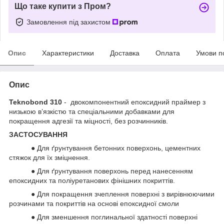
Що таке купити з Пром?
Замовлення під захистом
Опис
Характеристики
Доставка
Оплата
Умови п
Опис
Teknobond 310
- двокомпонентний епоксидний праймер з
низькою в’язкістю та спеціальними добавками для
покращення адгезії та міцності, без розчинників.
ЗАСТОСУВАННЯ
● Для ґрунтування бетонних поверхонь, цементних
стяжок для їх зміцнення.
● Для ґрунтування поверхонь перед нанесенням
епоксидних та поліуретанових фінішних покриттів.
● Для покращення зчеплення поверхні з вирівнюючими
розчинами та покриттів на основі епоксидної смоли
● Для зменшення поглинальної здатності поверхні