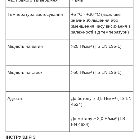
Температура застосування
+5 °С - +30 °С (можливе
значне збільшення або
зменшення часу висихання в
залежності від температури)
Міцність на вигин
>25 Н/мм² (TS EN 196-1)
Міцність на стиск
>50 Н/мм² (TS EN 196-1)
Адгезія
До бетону ≥ 3,5 Н/мм² (TS EN
4624)
До металу ≥ 3,0 Н/мм² (TS
EN 4624)
ІНСТРУКЦІЯ З