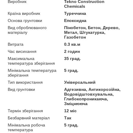
Виробник
Tekno Construction
Chemicals
Країна виробник
Туреччина
Основа грунтовки
Епоксидна
Вид оброблюваного
Пінобетон, Бетон, Дерево,
матеріалу
Метал, Штукатурка,
Газобетон
Витрата
0.3 кв.м
Час висихання
2 годин
Максимальна
35 град.
температура зберігання
Мінімальна температура
5 град.
зберігання
Тип використання
Універсальний
Вид грунтовки
Адгезивна, Антикорозійна,
Водовідштовхувальна,
Глибокопроникаюча,
Зміцнююча
Термін зберігання
12 міс
Безбарвний матеріал
Так
Мінімальна робоча
5 град.
температура