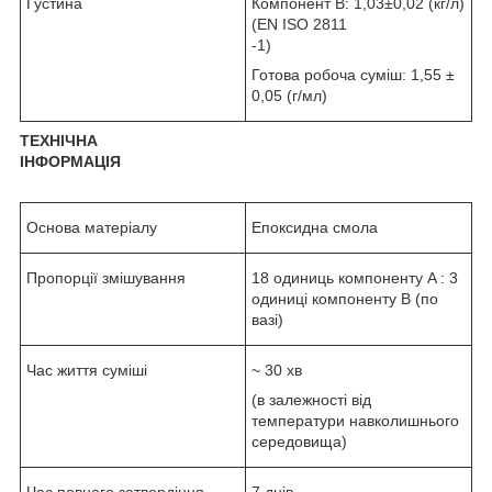
Густина
Компонент В: 1,03±0,02 (кг/л)
(EN ISO 2811
-1)
Готова робоча суміш: 1,55 ±
0,05 (г/мл)
ТЕХНІЧНА
ІНФОРМАЦІЯ
Основа матеріалу
Епоксидна смола
Пропорції змішування
18 одиниць компоненту A : 3
одиниці компоненту B (по
вазі)
Час життя суміші
~ 30 хв
(в залежності від
температури навколишнього
середовища)
Час повного затвердіння
7 днів