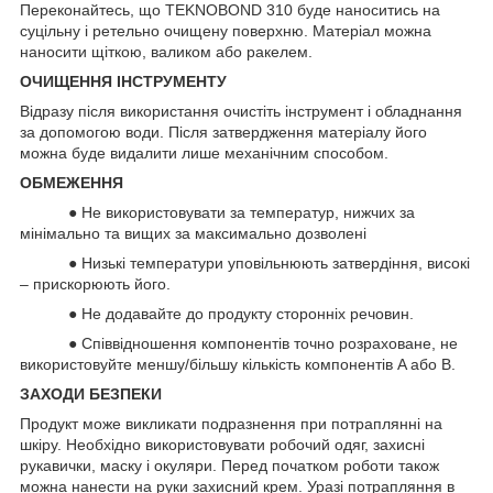
Переконайтесь, що TEKNOBOND 310 буде наноситись на
суцільну і ретельно очищену поверхню. Матеріал можна
наносити щіткою, валиком або ракелем.
ОЧИЩЕННЯ ІНСТРУМЕНТУ
Відразу після використання очистіть інструмент і обладнання
за допомогою води. Після затвердження матеріалу його
можна буде видалити лише механічним способом.
ОБМЕЖЕННЯ
● Не використовувати за температур, нижчих за
мінімально та вищих за максимально дозволені
● Низькі температури уповільнюють затвердіння, високі
– прискорюють його.
● Не додавайте до продукту сторонніх речовин.
● Співвідношення компонентів точно розраховане, не
використовуйте меншу/більшу кількість компонентів A або B.
ЗАХОДИ БЕЗПЕКИ
Продукт може викликати подразнення при потраплянні на
шкіру. Необхідно використовувати робочий одяг, захисні
рукавички, маску і окуляри. Перед початком роботи також
можна нанести на руки захисний крем. Уразі потрапляння в