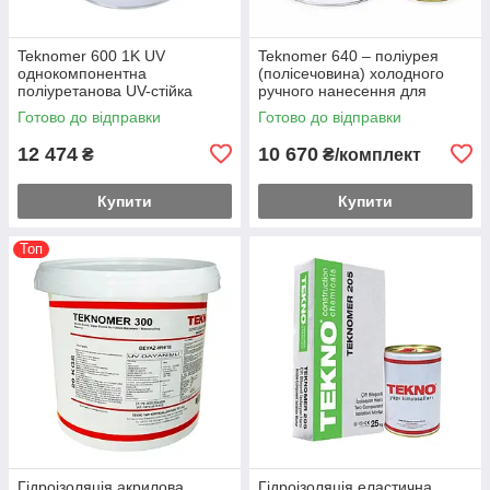
Teknomer 600 1K UV
Teknomer 640 – поліурея
однокомпонентна
(полісечовина) холодного
поліуретанова UV-стійка
ручного нанесення для
гідроізоляція для дахів, терас
безшовної гідроізоляції
Готово до відправки
Готово до відправки
і балконів 25 кг.
покрівель, терас і
фундаментів
12 474
10 670
₴
₴/комплект
Купити
Купити
Топ
Гідроізоляція акрилова
Гідроізоляція еластична