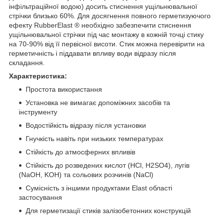
інфільтраційної водою) досить стиснення ущільнювальної
стрічки близько 60%. Для досягнення повного герметизуючого
ефекту RubberElast ® необхідно забезпечити стиснення
ущільнювальної стрічки під час монтажу в кожній точці стику
на 70-90% від її первісної висоти. Стик можна перевірити на
герметичність і піддавати впливу води відразу після
складання.
Характеристика:
Простота використання
Установка не вимагає допоміжних засобів та
інструменту
Водостійкість відразу після установки
Гнучкість навіть при низьких температурах
Стійкість до атмосферних впливів
Стійкість до розведених кислот (HCl, H2SO4), лугів
(NaOH, KOH) та сольових розчинів (NaCl)
Сумісність з іншими продуктами Elast області
застосування
Для герметизації стиків залізобетонних конструкцій