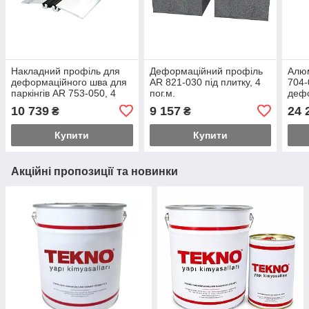
Накладний профіль для
Деформаційний профіль
Алюм
деформаційного шва для
AR 821-030 під плитку, 4
704-
паркінгів AR 753-050, 4
пог.м.
дефо
пог.м.
шири
10 739
9 157
24 
₴
₴
мм, 
4 пог
Купити
Купити
Акційні пропозиції та новинки