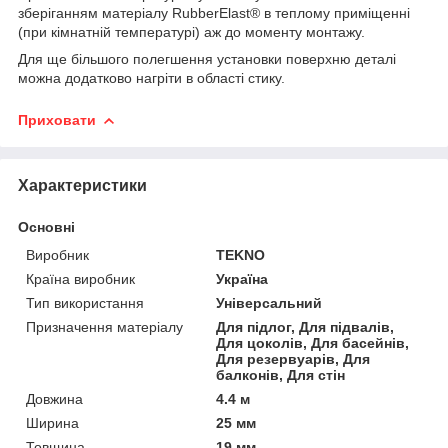
зберіганням матеріалу RubberElast® в теплому приміщенні
(при кімнатній температурі) аж до моменту монтажу.
Для ще більшого полегшення установки поверхню деталі
можна додатково нагріти в області стику.
Приховати
Характеристики
Основні
Виробник
TEKNO
Країна виробник
Україна
Тип використання
Універсальний
Призначення матеріалу
Для підлог, Для підвалів,
Для цоколів, Для басейнів,
Для резервуарів, Для
балконів, Для стін
Довжина
4.4 м
Ширина
25 мм
Товщина
19 мм