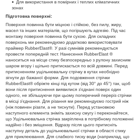
Для використання в помірних і теплих кліматичних
зонах
Підготовка поверхні:
Поверхня повинна бути міцною і стійкою, без пилу, жиру,
масел та інших матеріалів, що погіршують адгезію. Під час
монтажу поверхня повинна бути сухою. Для складних
поверхонь ми рекомендуємо додатково використовувати
праймер RubberElast®. У разі сумнівів рекомендується
провести попередній тест. Нанесення RubberElast ®
наноситься на місце стику безпосередньо з рулону захисним
шаром вгору і щільно притискається по всій довжині. Перед
притисненням ущільнювальну стрічку в кутах необхідно
зігнути до бажаної форми. Для подовження стрічки
RubberElast® обріжте кінці під кутом (від 30° до 45°) так, щоб
вони після притиснення виявилися з'єднані поверх один
одного, не збільшуючи при цьому поперечний переріз стрічки
в місці з'єднання. Для різання ми рекомендуємо гострий ніж
(ніж повинен різати, а не тиснути). Перед установкою
наступного елемента зніміть захисну смугу і переконайтеся,
що Ущільнювальна стрічка закріплена в потрібному положенні
надійно і без зміщення. Відразу після цього притисніть
наступну деталь до ущільнювальної стрічки в області стику
для приклеювання. Для слабкого тиску води (наприклад, що