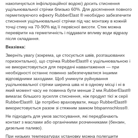
накопичується інфільтраційної водою) досить стиснення
ущільнювальної стрічки близько 60%. Для досягнення повного
герметизуючого ефекту RubberElast ® необхідно забезпечити
стиснення ущільнювальної стрічки під час монтажу в кожній
точці стику на 70-90% від її первісної висоти. Стик можна
перевірити на герметичність і піддавати впливу води відразу
після складання.
Вказівка:
Зверніть увагу (зокрема, це стосується швів, розташованих
горизонтально), що стрічка RubberElast® є ущільнювальною і
не використовується для передачі навантаження — при
необхідності останнє повинно забезпечуватися іншими
відповідними заходами. Щоб уникнути руйнування
ущільнювальної стрічки ширина шва ні в одному місці і ні в
який момент часу не повинна бути менше 2 мм.RubberElast®
вимагає більшого зусилля стиснення, ніж продукт тієї ж серії
RubberElast®. Це потрібно враховувати, якщо RubberElast®
використовується разом зі стяжним замком btspannschloss®.
Не підходить для умов застосування, які передбачають
контакт з маслами або органічними розчинниками (бензин,
дизельне паливо).
При низьких температурах установку можна полегшити