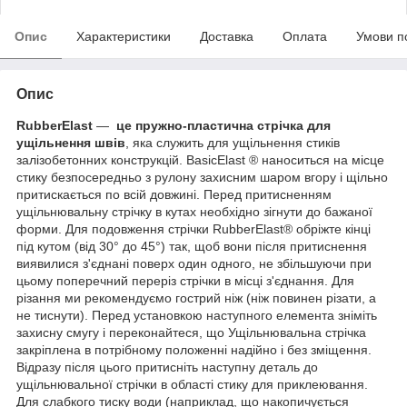
Опис
Характеристики
Доставка
Оплата
Умови п
Опис
RubberElast
—
це пружно-пластична стрічка для
ущільнення швів
, яка служить для ущільнення стиків
залізобетонних конструкцій. BasicElast ® наноситься на місце
стику безпосередньо з рулону захисним шаром вгору і щільно
притискається по всій довжині. Перед притисненням
ущільнювальну стрічку в кутах необхідно зігнути до бажаної
форми. Для подовження стрічки RubberElast® обріжте кінці
під кутом (від 30° до 45°) так, щоб вони після притиснення
виявилися з'єднані поверх один одного, не збільшуючи при
цьому поперечний переріз стрічки в місці з'єднання. Для
різання ми рекомендуємо гострий ніж (ніж повинен різати, а
не тиснути). Перед установкою наступного елемента зніміть
захисну смугу і переконайтеся, що Ущільнювальна стрічка
закріплена в потрібному положенні надійно і без зміщення.
Відразу після цього притисніть наступну деталь до
ущільнювальної стрічки в області стику для приклеювання.
Для слабкого тиску води (наприклад, що накопичується