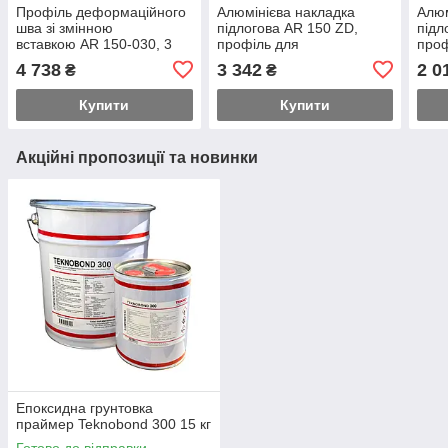
Профіль деформаційного
Алюмінієва накладка
Алюм
шва зі змінною
підлогова AR 150 ZD,
підл
вставкою AR 150-030, 3
профіль для
проф
пог.м.
деформаційного шва з
дефо
4 738
3 342
2 0
₴
₴
отворами для болтів з
пог. 
одного боку, 3 пог.м.
Купити
Купити
Акційні пропозиції та новинки
Епоксидна грунтовка
праймер Teknobond 300 15 кг
Готово до відправки